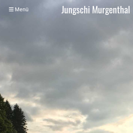
Jungschi Murgenthal
Menü