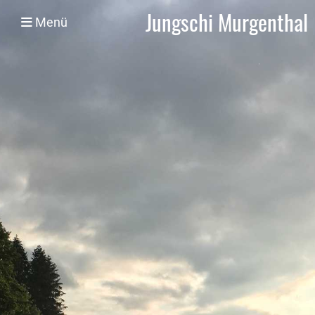
Jungschi Murgenthal
Menü