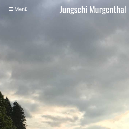
Jungschi Murgenthal
Menü